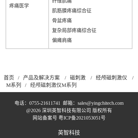
纤维肌痛
疼痛医学
肌筋膜疼痛综合征
骨盆疼痛
复杂局部疼痛综合征
偏瘫肩痛
首页
/
产品及解决方案
/
磁刺激
/
经颅磁刺激仪
/
M系列
/ 经颅磁刺激仪M系列
电话：0755-21611741  邮箱：sales@yingchitech.com
@2026 深圳英智科技有限公司 版权所有
网站备案号 
粤ICP备2021053051号
英智科技