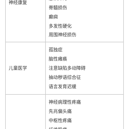
神经康复
脊髓损伤
癫痫
多发性硬化
周围神经损伤
孤独症
脑性瘫痪
儿童医学
注意缺陷多动障碍
抽动秽语综合征
语言发育迟缓
神经病理性疼痛
先兆偏头痛
中枢性疼痛