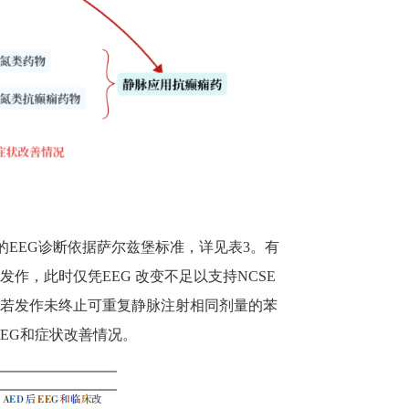
的
EEG
诊断依据萨尔兹堡标准，详见表
3
。有
床发作，此时仅凭
EEG
改变不足以支持
NCSE
，若发作未终止可重复静脉注射相同剂量的苯
EEG
和症状改善情况。