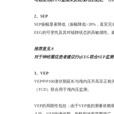
2
、
SEP
SEP
振幅显著降低（振幅降低
>38%
，直至完
EEG
的可变性及其对镇静状态的高敏感性。
推荐意见
8
对于神经重症患者建议行
qEEG
联合
SEP
监测
3
、
VEP
VEP
中
P100
潜伏期延长与颅内压升高呈正相
（
TCD
）联合用于颅内压监测。
VEP
的局限性包括：由于
VEP
值的测量依赖
人中，
VEP
的潜伏期、振幅和波形范围很广