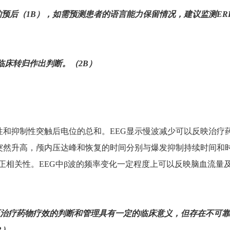
的预后（
1B
），如需预测患者的语言能力保留情况，建议监测
ER
临床转归作出判断。（
2B
）
性和抑制性突触后电位的总和。
EEG
显示慢波减少可以反映治疗
突然升高，颅内压达峰和恢复的时间分别与爆发抑制持续时间和
正相关性。
EEG
中β波的频率变化一定程度上可以反映脑血流量
压治疗药物疗效的判断和管理具有一定的临床意义，但存在不可
B
）