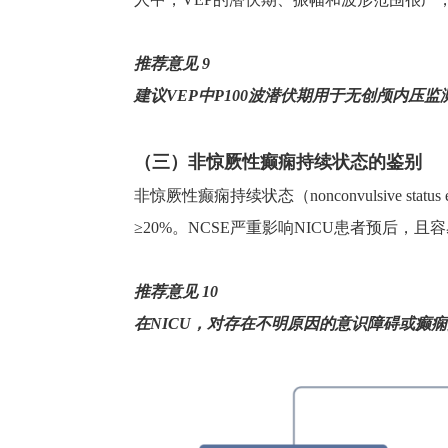
推荐意见
9
建议
VEP
中
P100
波潜伏期用于无创颅内压监
（三）非惊厥性癫痫持续状态的鉴别
非惊厥性癫痫持续状态（
nonconvulsive status 
≥
20%
。
NCSE
严重影响
NICU
患者预后，且容
推荐意见
10
在
NICU
，对存在不明原因的意识障碍或癫痫