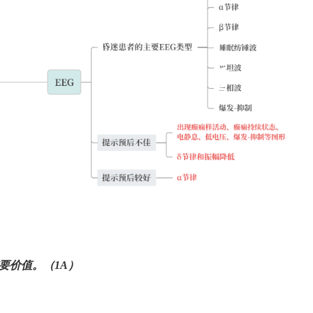
要价值。（
1A
）