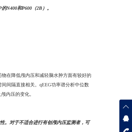
P
的
N400
和
P600
（
2B
）。
药物在降低颅内压和减轻脑水肿方面有较好的
时间间隔直接相关。
qEEG
功率谱分析中位数
及颅内压的变化。
在线
靠性。对于不适合进行有创颅内压监测者，可
在