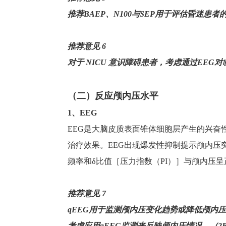
推荐
BAEP
、
N100
与
SEP
用于评估昏迷患者
推荐意见
6
对于
NICU
意识障碍患者，考虑通过
EEG
对
（
二
）
反应颅内压水平
1
、
EEG
EEG
是大脑皮质表面锥体细胞层产生的兴奋
治疗效果。
EEG
出现爆发性抑制提示颅内压
频率和δ比值［压力指数（
PI
）］与颅内压呈
推荐意见
7
qEEG
用于监测颅内压变化趋势或降低颅内
考虑应用
qEEG
监测来反映颅内压情况。（
2