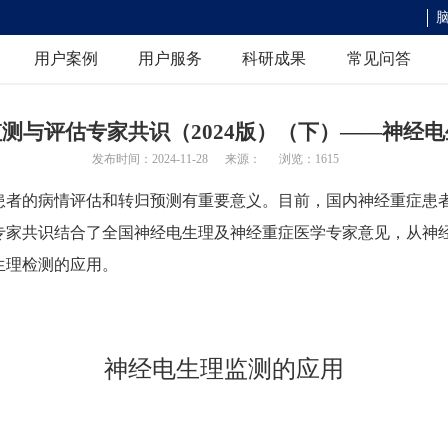
用户案例
用户服务
科研成果
常见问答
常规/视频脑电图
图仪 >
测与评估专家共识（2024版）（下）——神经
用事件相关电位
动态脑电图
发布时间：2024-11-28
来源：
浏览：1615
患者的病情评估和转归预测有重要意义。目前，国内神经重症患
/诱发电位仪
高导联长程脑电图
专家共识结合了全国神经电生理及神经重症医学专家意见，从神
功能监测设备
无线干电极脑电系统
生理检测的应用。
死亡判定测量设备
神经电生理监测的应用