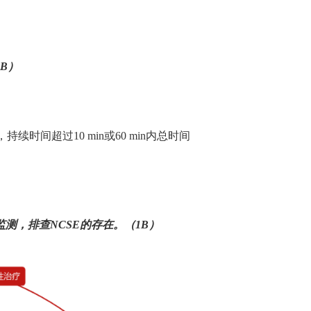
2B
）
，持续时间超过
10 min
或
60 min
内总时间
监测，排查
NCSE
的存在。（
1B
）