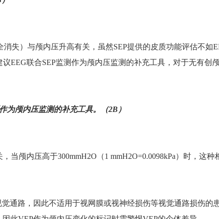
全消失）与颅内压升高有关，虽然
SEP
提供的皮质功能评估不如
E
建议
EEG
联合
SEP
监测作为颅内压监测的补充工具，对于无有创
作为颅内压监测的补充工具。（
2B
）
关，当颅内压高于
300mmH2O
（
1 mmH2O=0.0098kPa
）时，这种
视觉通路，因此不适用于视网膜或视神经损伤等视觉通路损伤的
，因此
VEP
作为颅内压变化的标记时需警惕
VEP
的个体差异。