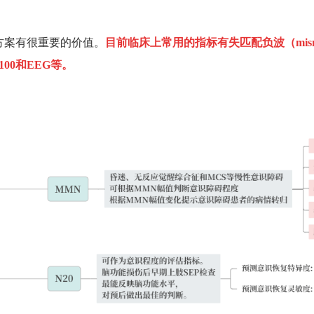
方案有很重要的价值。
目前临床上常用的指标有失匹配负波（
mis
100
和
EEG
等。