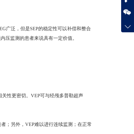
咨询
0755-
客服q
EG
广泛，但是
SEP
的稳定性可以补偿和整合
2083
颅内压监测的患者来说具有一定价值。
相关性更密切。
VEP
可与经颅多普勒超声
患者；另外，
VEP
难以进行连续监测；在正常