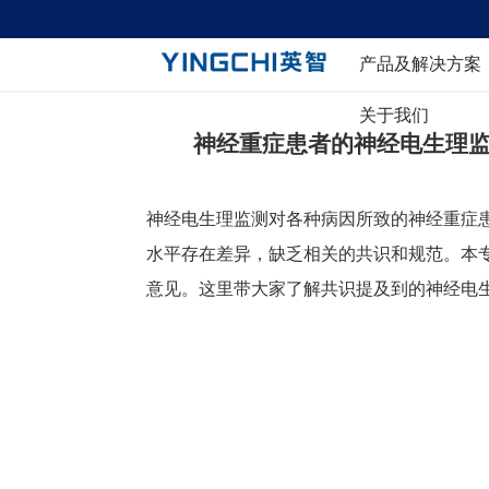
产品及解决方案
关于我们
脑电
神经电生理
神经重症患者的神经电生理监
医
近红外脑功能成像
神经电生理监测对各种病因所致的神经重症
肌电
磁刺激
水平存在差异，缺乏相关的共识和规范。本
脑
意见。这里带大家了解共识提及到的神经电
电刺激
脑
脑机接口
临床诊疗解决创新方案