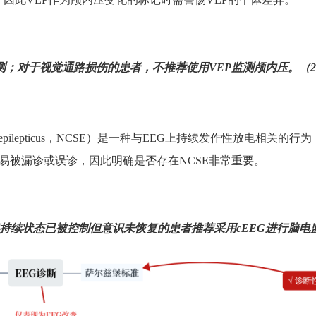
测；对于视觉通路损伤的患者，不推荐使用
VEP
监测颅内压。（
epilepticus
，
NCSE
）是一种与
EEG
上持续发作性放电相关的行为
易被漏诊或误诊，因此明确是否存在
NCSE
非常重要。
持续状态已被控制但意识未恢复的患者推荐采用
cEEG
进行脑电