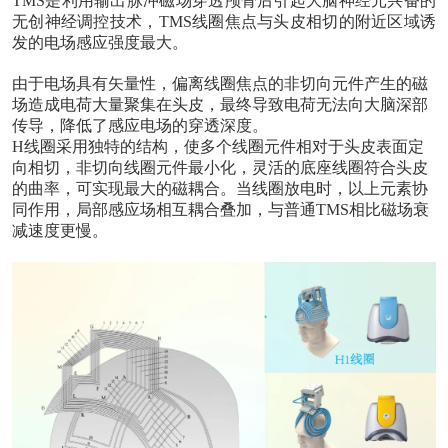
TMS是利用输出脉冲磁场穿透颅骨后引起大脑神经元兴奋的
无创神经调控技术，TMS线圈焦点与头皮相切的附近区域诱
发的电场感应强度最大。
由于电场具有矢量性，偏离线圈焦点的非切向元件产生的磁
场造成电荷大量聚集在头皮，最终导致电荷无法向大脑深部
传导，降低了感应电场的穿透深度。
H线圈采用独特的结构，使多个线圈元件相对于头皮表面定
向相切，非切向线圈元件最小化，灵活的底座线圈符合头皮
的曲率，可实现最大的磁耦合。当线圈放电时，以上元素协
同作用，局部感应场相互耦合叠加，与普通TMS相比磁场衰
减速度更慢。