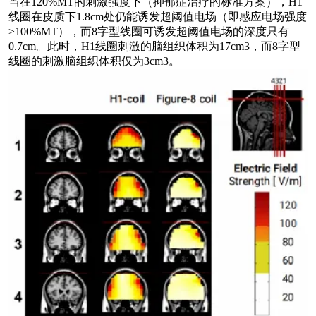
当在
120%MT的刺激强度下
（抑郁症治疗的标准方案）
，
H1
线圈在皮质下1.8cm处仍能诱发超阈值电场
（即感应电场强度
≥100%MT）
，而
8字型线圈可诱发超阈值电场的深度只有
0.7cm。
此时，
H1线圈刺激的脑组织体积为17cm3，而8字型
线圈的刺激脑组织体积仅为3cm3。