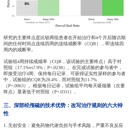
研究的主要终点是比较两组患者在开始治疗和
4个月后随访期
间的任何时间点连续四周的连续戒断率（CQR），即连续四
周内的戒断率。
试验组
4周持续戒烟率（CQR，该试验的主要终点）高于对
照组（17.1%vs7.9%；P=.0238）。在完成试验的参与者中，
即接受治疗4周、保持每日记录、可获得证实性尿样的参与者
中，试验组的CQR为28.4%，而对照组为11.7%
（P=.0063）。根据每日记录，试验组平均每天吸烟量（次要
终点）显著低于对照组（P=.0311）。
三、深部经颅磁的技术优势：改写治疗规则的六大特
性
1.
无创安全
：避免药物代谢负担与手术风险，严重不良反应