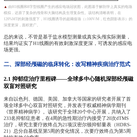
▲
由
H1线圈和8字型线圈产生的感应电场冠状图，此图基于解剖学上真实的电场
模拟，还原了复杂的颅骨和大脑结构及生理复杂性。该结构清晰表明，在
120%MT的刺激强度下，H1线圈诱导的超阈值场（≥100V/M，红色阴影表示）的
深度更深，面积更广。
总的来说，不管是基于盐水模型测量或真实头颅实际测量，
结果均证实了
H1线圈的有效刺激深度更深，可诱发的感应电
场更强。
二、深部经颅磁的临床转化：改写精神疾病治疗范式
2.1
抑郁症治疗里程碑——全球多中心随机深部经颅磁
双盲对照研究
来自以色列、德国、美国、加拿大等国家的研究者开展了首
项全球多中心双盲对照研究，并发表于权威精神病学期刊
《世界精神病学》。该研究于全球
20个中心开展，共纳入了
233名抑郁症患者，在4周的急性期治疗内接受了20次dTMS
治疗，研究主要疗效终点为21项汉密尔顿抑郁量表（HDRS-
21）总分自基线至第5周的变化情况，次要疗效终点为第5周