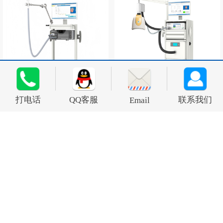
经颅重复磁刺激仪X系列
深部经颅磁刺激系统
打电话
QQ客服
联系我们
Email
首页
/
新闻资讯
/
产品资讯
/ 英智深部经颅磁
（DTMS）：个体化“柔性”H线圈，全球唯一独创技术
电话：0755-21611741  邮箱：sales@yingchitech.com