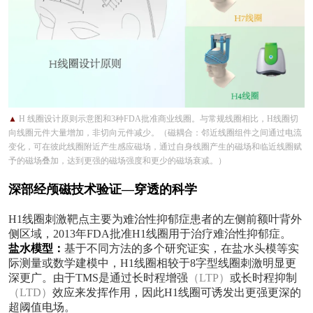
▲
H 线圈设计原则示意图和3种FDA批准商业线圈。与常规线圈相比，H线圈切
向线圈元件大量增加，非切向元件减少。（
磁耦合：邻近线圈组件之间通过电流
变化，可在彼此线圈附近产生感应磁场，通过自身线圈产生的磁场和临近线圈赋
予的磁场叠加，达到更强的磁场强度和更少的磁场衰减。）
深部经颅磁技术验证—穿透的科学
H1线圈刺激靶点主要为难治性抑郁症患者的左侧前额叶背外
侧区域，2013年FDA批准H1线圈用于治疗难治性抑郁症。
盐水模型：
基于不同方法的多个研究证实，在盐水头模等实
际测量或数学建模中，
H1线圈相较于8字型线圈刺激明显更
深更广。由于TMS是通过长时程增强
（
LTP）
或长时程抑制
（
LTD）
效应来发挥作用，因此
H1线圈可诱发出更强更深的
超阈值电场。