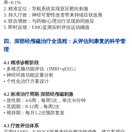
率
<0.1%
2.
精准定位
：导航系统实现亚区靶向刺激
3.
持久疗效
：神经可塑性改变带来持续症状改善
4.
联合增效
：与药物
/心理治疗呈现协同效应
5.
即时反馈
：
EMG监测实时评估运动阈值
四、深部经颅磁治疗全流程：从评估到康复的科学管
理
4.1
精准诊断阶段
•
多模态脑功能评估（
fMRI+qEEG）
•
神经环路功能定量分析
•
个性化治疗方案设计
4.2
标准治疗周期
-
深部经颅磁刺激
•
急性期：
4-6周，每周5次，单次30分钟
•
巩固期：
8-12周，每周2次
•
维持期：每月
1-2次预防复发
4.3
疗效评估体系
采用
HAMD、Y-BOCS等量表结合脑功能成像，建立客观疗