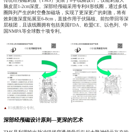
传统经颅磁刺激（
TMS）受限于8字线圈设计，仅能刺激大
脑皮层1-2cm深度。深部经颅磁采用专利H形线圈，通过多线
圈阵列产生的时空叠加磁场，实现了更深更广的刺激
，
将有
效刺激深度拓展至
6
-8
cm，直接作用于伏隔核、前扣带回等深
层核团
，且该
线圈拥有包括美国
FDA
、欧盟
CE
、以色列、中
国
NMPA
等全球数十项专利
。
▲
H1线圈部分专利。
深部经颅磁设计原则
—更深的艺术