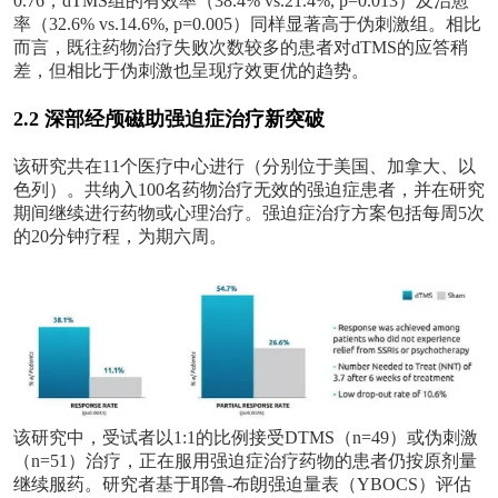
0.76；dTMS组的有效率（38.4% vs.21.4%, p=0.013）及治愈
率（32.6% vs.14.6%, p=0.005）同样显著高于伪刺激组。相比
而言，既往药物治疗失败次数较多的患者对dTMS的应答稍
差，但相比于伪刺激也呈现疗效更优的趋势。
2.2 深部经颅磁助
强迫症治疗新突破
该研究共在
11个医疗中心进行（分别位于美国、加拿大、以
色列）。共纳入100名药物治疗无效的强迫症患者，并在研究
期间继续进行药物或心理治疗。强迫症治疗方案包括每周5次
的20分钟疗程，为期六周。
该研究中，受试者以
1:1的比例接受
D
TMS（n=49）或伪刺激
（n=51）治疗，正在服用强迫症治疗药物的患者仍按原剂量
继续服药。研究者基于耶鲁-布朗强迫量表（YBOCS）评估