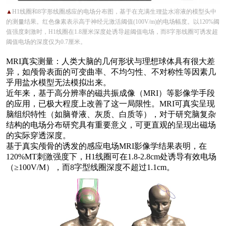
▲
H1线圈和8字形线圈感应的电场分布图，基于在充满生理盐水溶液的模型头中
的测量结果。红色像素表示高于神经元激活阈值(100V/m)的电场幅度。以120%阈
值强度刺激时，H1线圈在1.8厘米深度处诱导超阈值电场，而8字形线圈可诱发超
阈值电场的深度仅为0.7厘米。
MRI真实测量：
人类大脑的几何形状与理想球体具有很大差
异，如颅骨表面的可变曲率、不均匀性、不对称性等因素几
乎用盐水模型无法模拟出来。
近年来，基于高分辨率的磁共振成像
（
MRI）
等影像学手段
的应用，已极大程度上改善了这一局限性。
MRI可真实呈现
脑组织特性
（如脑脊液、灰质、白质等）
，对于研究脑复杂
结构的电场分布研究具有重要意义，可更直观的呈现出磁场
的实际穿透深度。
基于真实颅骨的诱发的感应电场
MRI影像学结果表明，在
120%MT刺激强度下，H1线圈可在1.8-2.8cm处诱导有效电场
（
≥100V/M）
，而
8字型线圈深度不超过1.1cm。