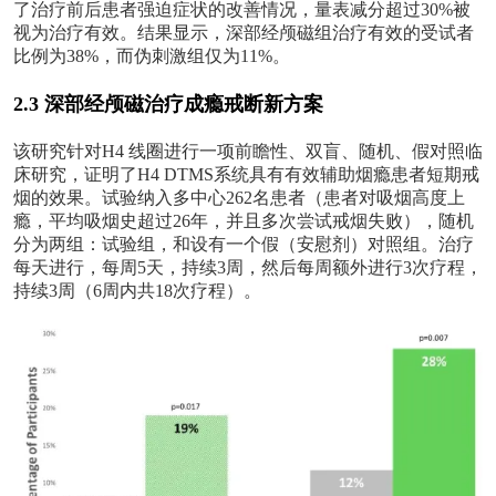
了治疗前后患者强迫症状的改善情况，量表减分超过30%被
视为治疗有效。结果显示，
深部经颅磁
组治疗有效的受试者
比例为
38%，而伪刺激组仅为11%。
2.3 深部经颅磁治疗
成瘾戒断新方案
该研究针对
H4 线圈进行一项前瞻性、双盲、随机、假对照临
床研究，证明了H4 DTMS系统具有有效辅助烟瘾患者短期戒
烟的效果。试验纳入多中心262名患者（患者对吸烟高度上
瘾，平均吸烟史超过26年，并且多次尝试戒烟失败），随机
分为两组：试验组，和设有一个假（安慰剂）对照组。治疗
每天进行，每周5天，持续3周，然后每周额外进行3次疗程，
持续3周（6周内共18次疗程）。