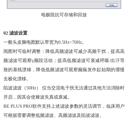
电极阻抗可存储和回放
02
滤波设置
一般头皮脑电图默认带宽为0.5Hz~70Hz。
阅图时可临时调整：降低高频滤波可减少高频干扰，提高高
频滤波可观察γ频段活动；提高低频滤波可衰减呼吸/出汗导
致的基线漂移，降低低频滤波可观察癫痫发作起始期的缓慢
去极化漂移。
陷波滤波（50Hz） 仅当交流电干扰无法通过其他方法消除时
开启，因其会使棘波失真或衰减。
BE PLUS PRO软件支持上述滤波参数的灵活调节，临床用户
可根据需要调整低频滤波、高频滤波及陷波滤波。