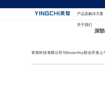
产品及解决方案
关于我们
脑电
神经电生理
深部
医
近红外脑功能成像
肌电
英智科技有限公司与BrainsWay联合
磁刺激
脑
电刺激
脑
脑机接口
临床诊疗解决创新方案