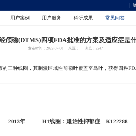
用户案例
用户服务
科研成果
常见问答
常规/视频脑电图
图仪 >
经颅磁(DTMS)四项FDA批准的方案及适应症是
用事件相关电位
动态脑电图
发布时间：2022-07-08
来源：
浏览：2247
/诱发电位仪
高导联长程脑电图
开发上市的三种线圈，其刺激区域性前额叶覆盖至岛叶，获得四种F
功能监测设备
无线干电极脑电系统
死亡判定测量设备
2013年
H1线圈：难治性抑郁症—K122288