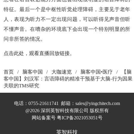
特征。最后一个是中枢性听觉处理障碍，主要见于老年
人，表现为听力不一定出现问题，可以听得见声音但听
不懂声音。在嘈杂的环境底下会出现一个特别明显的所
问非所答的情况。
点击此处，观看直播回放链接。
首页
/
脑客中国
/
大咖速览
/
脑客中国•医疗
/ 【脑
客中国】刘汉军：言语障碍的精准干预基于大脑-行为因果
关联的TMS研究
电话：0755-21611741  邮箱：sales@yingchitech.com
@2026 深圳英智科技有限公司 版权所有
网站备案号 
粤ICP备2021053051号
英智科技