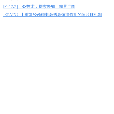
IF=17.7 | TBS技术：探索未知，前景广阔
《PAIN》丨重复经颅磁刺激诱导镇痛作用的阿片肽机制