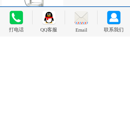
经颅磁刺激仪M系列
打电话
QQ客服
联系我们
Email
首页
/
新闻资讯
/ IF=5.1 英智经颅磁刺激仪 | 空军军医
大学杨群教授团队联合西京医院证实：iTBS治疗PTSD疗效
不劣于标准方案且治疗时间大幅缩短
电话：0755-21611741  邮箱：sales@yingchitech.com
@2026 深圳英智科技有限公司 版权所有
网站备案号 
粤ICP备2021053051号