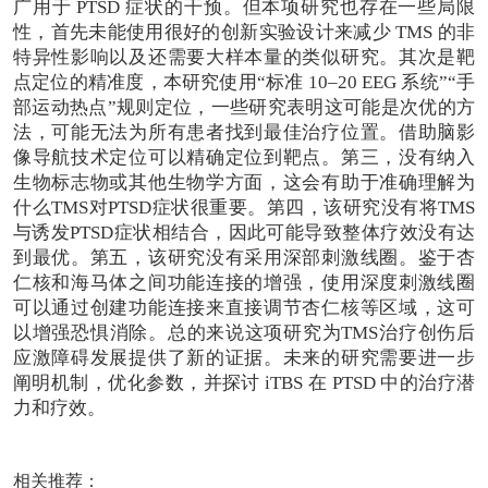
广用于 PTSD 症状的干预。
但本项研究也存在一些局限
性，
首先未能使用很好的创新实验设计来减少
TMS 的非
特异性影响以及还需要大样本量的类似研究。其次是靶
点定位的精准度，本研究使用“标准 10–20 EEG 系统”“手
部运动热点”规则定位，一些研究表明这可能是次优的方
法，可能无法为所有患者找到最佳治疗位置。借助脑影
像导航技术定位可以精确定位到靶点。第三，没有纳入
生物标志物或其他生物学方面，这会有助于准确理解为
什么TMS对PTSD症状很重要。第四，该研究没有将TMS
与诱发PTSD症状相结合，因此可能导致整体疗效没有达
到最优。第五，该研究没有采用深部刺激线圈。鉴于杏
仁核和海马体之间功能连接的增强，使用深度刺激线圈
可以通过创建功能连接来直接调节杏仁核等区域，这可
以增强恐惧消除。总的来说这项研究为TMS治疗创伤后
应激障碍发展提供了新的证据。未来的研究需要进一步
阐明机制，优化参数，并探讨 iTBS 在 PTSD 中的治疗潜
力和疗效。
相关推荐：