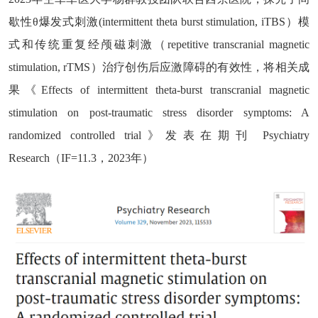
歇性θ爆发式刺激(intermittent theta burst stimulation, iTBS）
模
式和传统重复经颅磁刺激（repetitive transcranial magnetic
stimulation, rTMS）治疗创伤后应激障碍的有效性，将相关成
果《
Effects of intermittent theta-burst transcranial magnetic
stimulation on post-traumatic stress disorder symptoms: A
randomized controlled trial
》发表在期刊 Psychiatry
Research（IF=11.3，2023年）