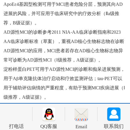
ApoEε4基因型检测可用于MCI患者危险分层，预测其向AD
进展的风险，并可应用于临床研究中的疗效分析（Ⅱa级推
荐，B级证据）。
AD源性MCI的诊断参考2011 NIA⁃AA临床诊断指南和2023
AA临床诊断标准（草案），重视AD核心生物标志物在诊断
AD源性MCI的应用，MCI患者若存在AD核心生物标志物异
常可诊断为AD源性MCI（Ⅰ级推荐，A级证据）。
淀粉样蛋白PET可用于AD源性MCI的诊断和痴呆进展预测，
用于Aβ单克隆抗体治疗启动和疗效监测评估；tau⁃PET可以
用于辅助评估病情的严重程度，有助于预测MCI疾病进展（Ⅰ
级推荐，A级证据）。
在无法开展病理、体液或分子影像（PET）标志物检测时，
通过临床神经心理特征和影像资料等识别，排除其他类型来
源的MCI（帕金森病、脑血管病、路易体病、自身免疫性脑
打电话
QQ客服
联系我们
Email