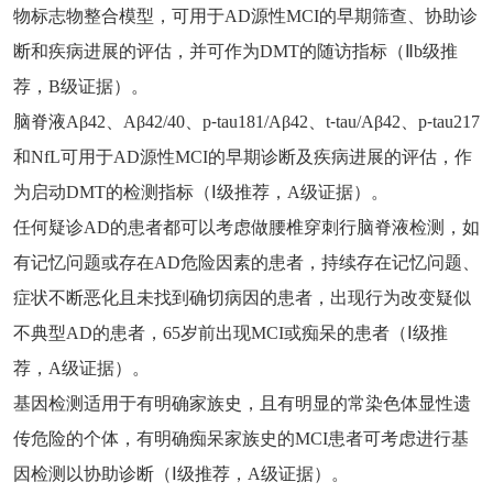
物标志物整合模型，可用于AD源性MCI的早期筛查、协助诊
断和疾病进展的评估，并可作为DMT的随访指标（Ⅱb级推
荐，B级证据）。
脑脊液Aβ42、Aβ42/40、p⁃tau181/Aβ42、t⁃tau/Aβ42、p⁃tau217
和NfL可用于AD源性MCI的早期诊断及疾病进展的评估，作
为启动DMT的检测指标（Ⅰ级推荐，A级证据）。
任何疑诊AD的患者都可以考虑做腰椎穿刺行脑脊液检测，如
有记忆问题或存在AD危险因素的患者，持续存在记忆问题、
症状不断恶化且未找到确切病因的患者，出现行为改变疑似
不典型AD的患者，65岁前出现MCI或痴呆的患者（Ⅰ级推
荐，A级证据）。
基因检测适用于有明确家族史，且有明显的常染色体显性遗
传危险的个体，有明确痴呆家族史的MCI患者可考虑进行基
因检测以协助诊断（Ⅰ级推荐，A级证据）。